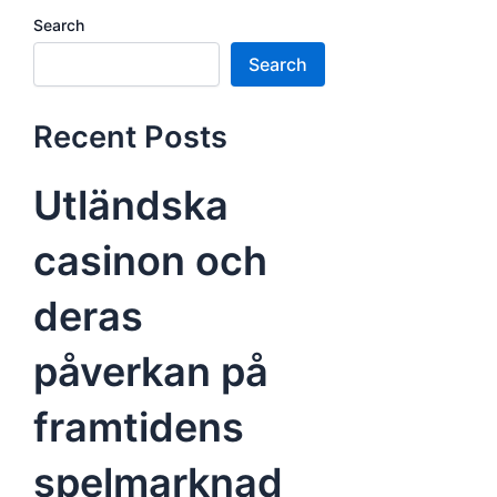
Search
Search
Recent Posts
Utländska
casinon och
deras
påverkan på
framtidens
spelmarknad