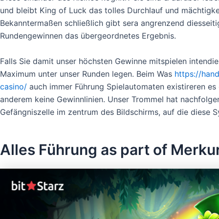
und bleibt King of Luck das tolles Durchlauf und mächtigkei
Bekanntermaßen schließlich gibt sera angrenzend diesseiti
Rundengewinnen das übergeordnetes Ergebnis.
Falls Sie damit unser höchsten Gewinne mitspielen intendier
Maximum unter unser Runden legen. Beim Was
https://han
casino/
auch immer Führung Spielautomaten existireren es 
anderem keine Gewinnlinien. Unser Trommel hat nachfolge
Gefängniszelle im zentrum des Bildschirms, auf die diese 
Alles Führung as part of Merku