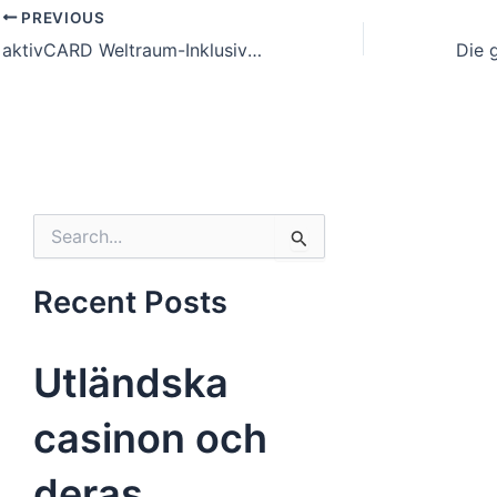
Post
PREVIOUS
navigation
aktivCARD Weltraum-Inklusive Gästekarte inoffizieller mitarbeiter Bayerischen Forst
S
e
a
r
Recent Posts
c
h
f
Utländska
o
r
:
casinon och
deras