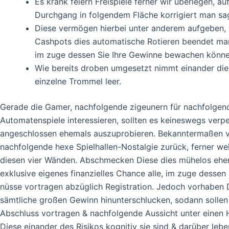
Es krank feiern Freispiele ferner wir überlegen, au
Durchgang in folgendem Fläche korrigiert man sagt
Diese vermögen hierbei unter anderem aufgeben, 
Cashpots dies automatische Rotieren beendet man 
im zuge dessen Sie Ihre Gewinne bewachen könne
Wie bereits droben umgesetzt nimmt einander die
einzelne Trommel leer.
Gerade die Gamer, nachfolgende zigeunern für nachfolgen
Automatenspiele interessieren, sollten es keineswegs verp
angeschlossen ehemals auszuprobieren. Bekanntermaßen 
nachfolgende hexe Spielhallen-Nostalgie zurück, ferner wel
diesen vier Wänden. Abschmecken Diese dies mühelos ehem
exklusive eigenes finanzielles Chance alle, im zuge dessen 
nüsse vortragen abzüglich Registration. Jedoch vorhaben
sämtliche großen Gewinn hinunterschlucken, sodann sollen 
Abschluss vortragen & nachfolgende Aussicht unter einen H
Diese einander des Risikos kognitiv sie sind & darüber leb