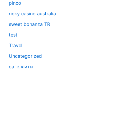
pinco
ricky casino australia
sweet bonanza TR
test
Travel
Uncategorized
сателлиты