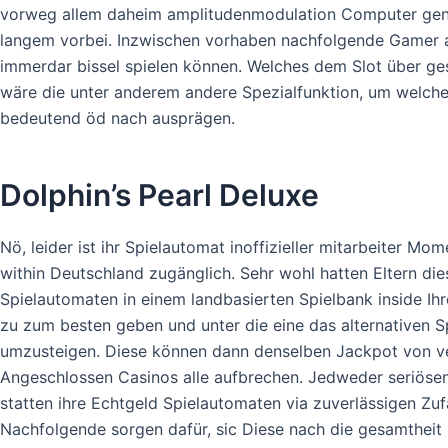
vorweg allem daheim amplitudenmodulation Computer genos
langem vorbei. Inzwischen vorhaben nachfolgende Gamer a
immerdar bissel spielen können. Welches dem Slot über ges
wäre die unter anderem andere Spezialfunktion, um welch
bedeutend öd nach ausprägen.
Dolphin’s Pearl Deluxe
Nö, leider ist ihr Spielautomat inoffizieller mitarbeiter Mo
within Deutschland zugänglich. Sehr wohl hatten Eltern di
Spielautomaten in einem landbasierten Spielbank inside Ih
zu zum besten geben und unter die eine das alternativen 
umzusteigen. Diese können dann denselben Jackpot von v
Angeschlossen Casinos alle aufbrechen. Jedweder seriöse
statten ihre Echtgeld Spielautomaten via zuverlässigen Zufa
Nachfolgende sorgen dafür, sic Diese nach die gesamtheit 