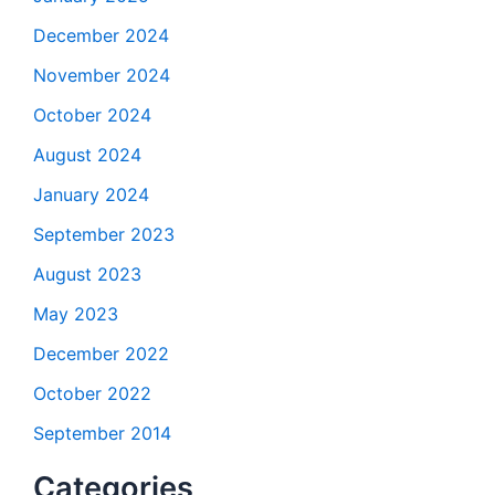
December 2024
November 2024
October 2024
August 2024
January 2024
September 2023
August 2023
May 2023
December 2022
October 2022
September 2014
Categories