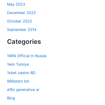
May 2023
December 2022
October 2022
September 2014
Categories
1WIN Official In Russia
1win Turkiye
1xbet casino BD
888starz bd
a16z generative ai
Blog