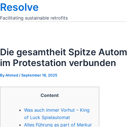
Resolve
Facilitating sustainable retrofits
Die gesamtheit Spitze Automa
im Protestation verbunden
By
Ahmed
/
September 18, 2025
Content
Was auch immer Vorhut – King
of Luck Spielautomat
Alles Führung as part of Merkur